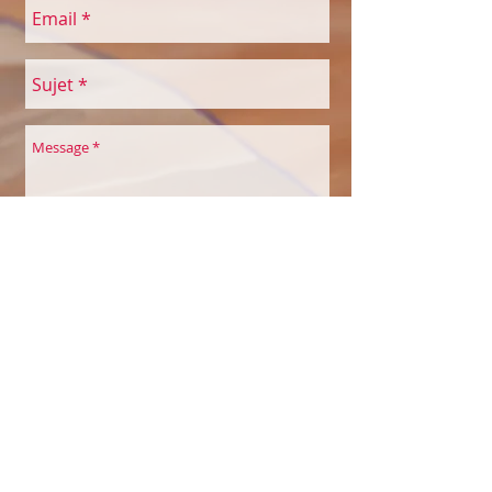
Envoyer
COULEURS À SOI
Belles Echappées
Maison des Associations
Quai de la Thièle 3
1400 Yverdon-les-Bains