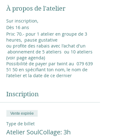
À propos de l'atelier
Sur inscription,
Dès 16 ans
Prix: 70.- pour 1 atelier en groupe de 3
heures, pause gustative
ou profite des rabais avec l'achat d'un
abonnement de 5 ateliers ou 10 ateliers
(voir page agenda)
Possibilité de payer par twint au 079 639
51 50 en spécifiant ton nom, le nom de
l'atelier et la date de ce dernier
ou compte bancaire, me contacter à
sylvie.saucier@couleursasoi.ch
Matériel: inclus les images
Inscription
10 cartes et leurs enveloppes: 10.- à
payer sur place
Vente expirée
Débutant bienvenue
Type de billet
Description brève de la méthode de
Seena Frost pour les nouvelles
Atelier SoulCollage: 3h
personnes.