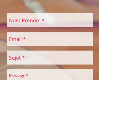
site.
Possibilité d'acheter du matériel sur
place pour enrichir son jeu de cartes:
cartons et enveloppes plastique
A noter: Annulation de votre part 48
heures avant l'évènement, pas de frais.
Après, la somme totale est dûe.
CGV conditions générales de vente
Envoyer