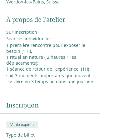
Yverdon-les-Bains, Suisse
À propos de l'atelier
Sur inscription
Séances individuelles:
1 première rencontre pour exposer le
besoin (1 H),
1 rituel en nature ( 2 heures + les
déplacements);
1 séance de retour de l'expérience (1H)
soit 3 moments importants qui peuvent
se vivre en 3 temps ou dans une journée
Dès 14 ans
Prix: 220.- pour les 3 séances, matériel
Inscription
inclus et déplacements dans les 30Kms.
Plus loin: 20 centimes le kms
La nature est un guide puissant pour
Vente expirée
soigner.
Type de billet
L'Ecorituel est un soin à part entière. Il