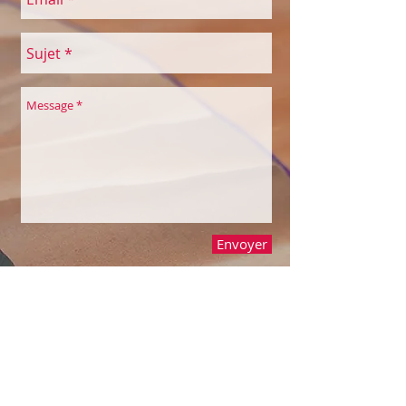
Envoyer
COULEURS À SOI
Belles Echappées
Maison des Associations
Quai de la Thièle 3
1400 Yverdon-les-Bains