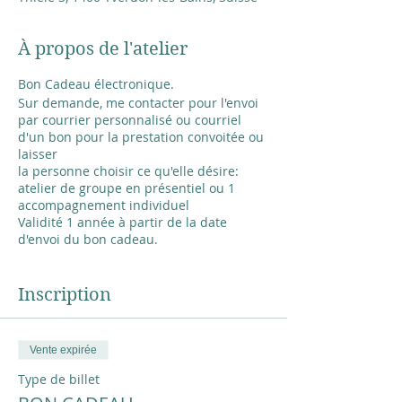
À propos de l'atelier
Bon Cadeau électronique.
Sur demande, me contacter pour l'envoi
par courrier personnalisé ou courriel
d'un bon pour la prestation convoitée ou
laisser
la personne choisir ce qu'elle désire:
atelier de groupe en présentiel ou 1
accompagnement individuel
Validité 1 année à partir de la date
d'envoi du bon cadeau.
Paiement par paypal, twint ou compte
bancaire.
Je vous donnerai les coordonnées du
Inscription
paiement au moment de la demande
1 atelier à choix: 70.-
Vente expirée
1 Accompagnement individuel de 2
heures, matériel compris : 160.-
Type de billet