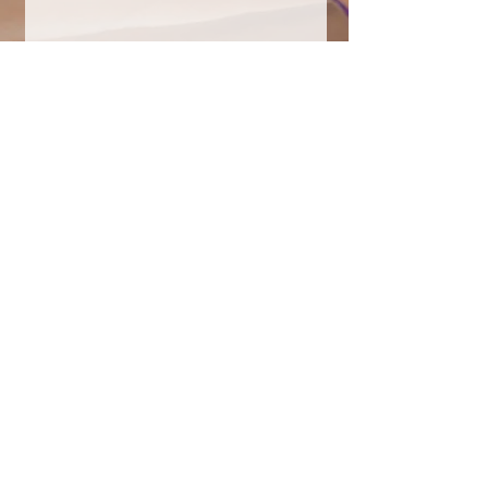
Envoyer
COULEURS À SOI
Belles Echappées
Maison des Associations
Quai de la Thièle 3
1400 Yverdon-les-Bains
Sylvie Saucier Perakis
Eveilleuse à Soi par la créativité et la
nature
Tél : +41
79 639 51 50
CGV
conditions général de vente
RGPD
Politique de confidentialité