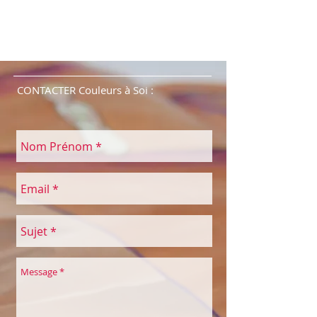
tel: 079 639 51 50 ou courriel:
sylvie.saucier@couleursasoi.ch
CONTACTER Couleurs à Soi :