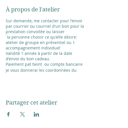
À propos de l'atelier
Sur demande, me contacter pour l'envoi
par courrier ou courriel d'un bon pour la
prestation convoitée ou laisser
la personne choisir ce qu'elle désire:
atelier de groupe en présentiel ou 1
accompagnement individuel
Validité 1 année à partir de la date
d'envoi du bon cadeau.
Paiement pat twint ou compte bancaire
Je vous donnerai les coordonnées du
paiement au moment de la demande
Prix:
Premier atelier pour une nouvelle
personne à choix: 40.-
Partager cet atelier
1 atelier à choix: 70.-
1 Accompagnement individuel de 2
heures, matériel compris : 160.-
Pour me joindreet/ ou pour choisir: