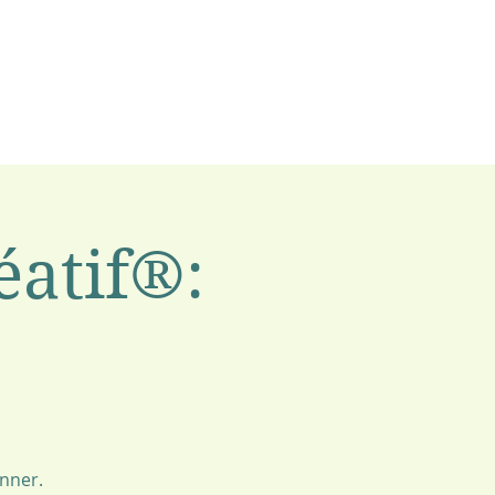
atif®:
onner.