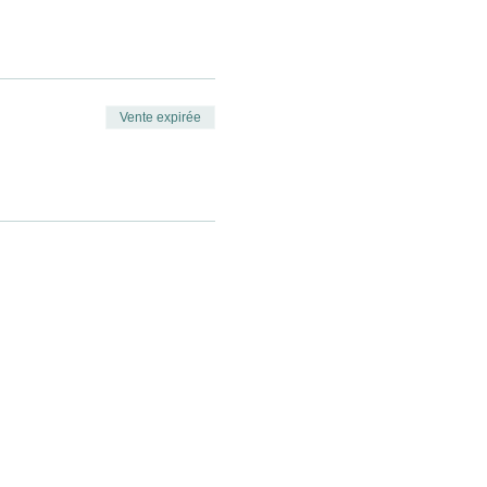
Vente expirée
e par la main et la guérir
jour;