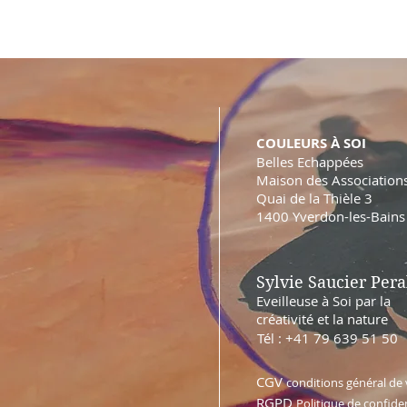
COULEURS À SOI
Belles Echappées
Maison des Association
Quai de la Thièle 3
1400 Yverdon-les-Bains
Sylvie Saucier Pera
Eveilleuse à Soi par la
créativité et la nature
Tél : +41 79 639 51 50
CGV
conditions général de
RGPD
Politique de confiden