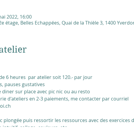
ai 2022, 16:00
e étage, Belles Echappées, Quai de la Thièle 3, 1400 Yverdon
atelier
 de 6 heures par atelier soit 120.- par jour
us, pauses gustatives
diner sur place avec pic nic ou au resto
érie d'ateliers en 2-3 paiements, me contacter par courriel
oi.ch
ec plongée puis ressortir les ressources avec des exercices du
intuitif, collage, couleurs, etc