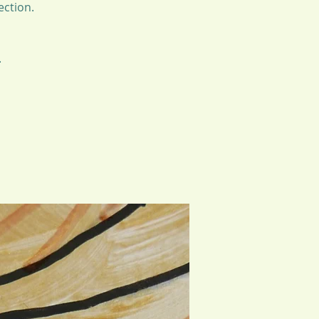
ection.
.