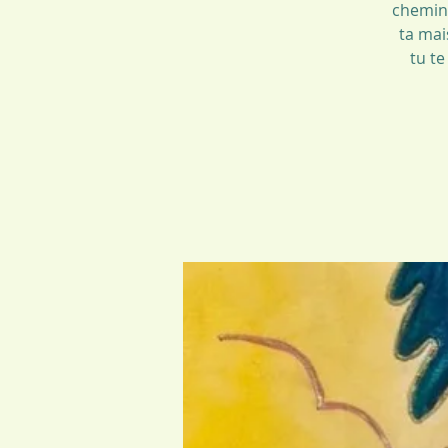
chemin 
ta mai
tu te