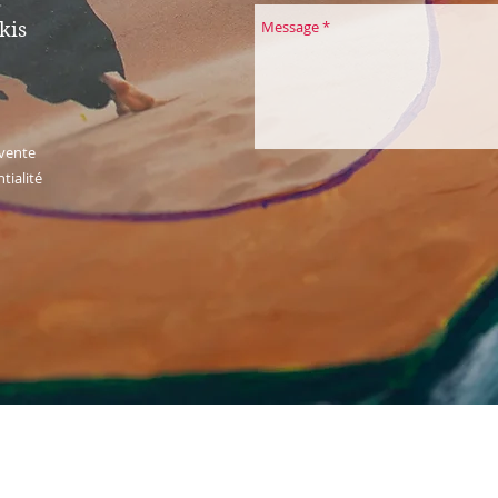
kis
 vente
tialité