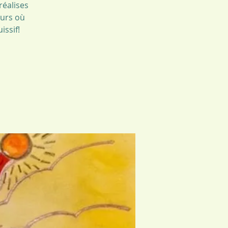
réalises
ours où
issif!