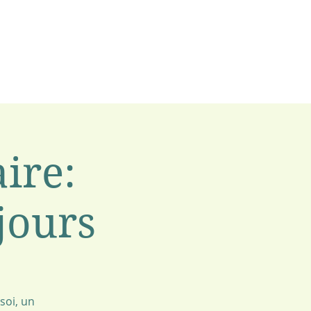
ire:
 jours
soi, un