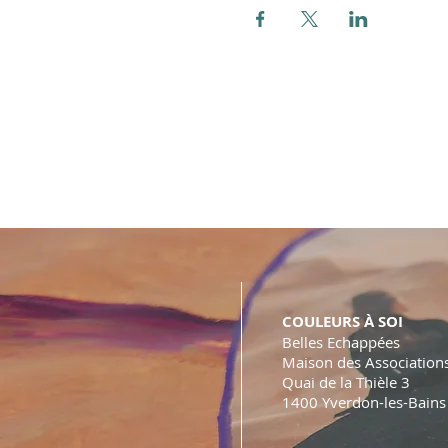
COULEURS À SOI
Belles Echappées
Maison des Association
Quai de la Thièle 3
1400 Yverdon-les-Bains