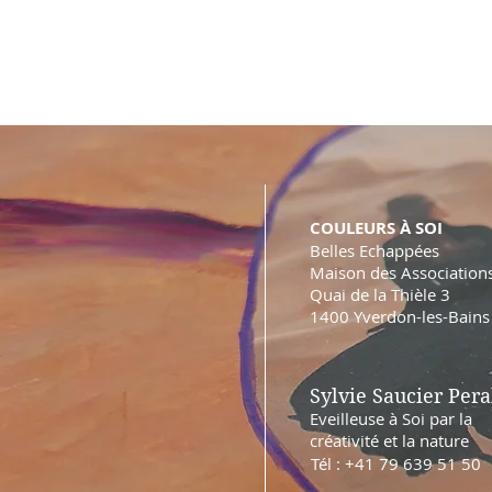
COULEURS À SOI
Belles Echappées
Maison des Association
Quai de la Thièle 3
1400 Yverdon-les-Bains
Sylvie Saucier Pera
Eveilleuse à Soi par la
créativité et la nature
Tél : +41 79 639 51 50