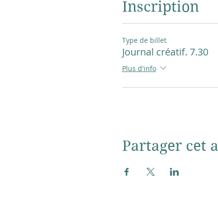
Inscription
Si beau temps, rdv au bor
Le lieu exact du rendez-vo
Type de billet
Journal créatif. 7.30
L'atelier a lieu en petit 
Plus d'info
A noter: Annulation de vot
CGV conditions générales
Partager cet a