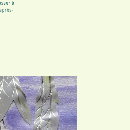
asser à
 après-