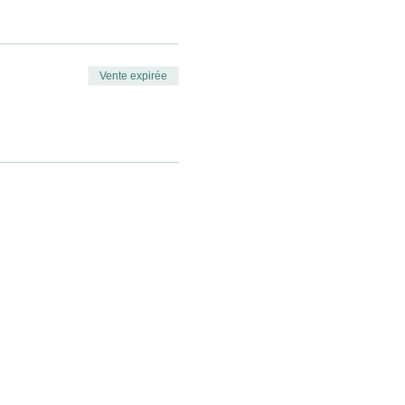
es
date.
Vente expirée
 somme totale est dûe.