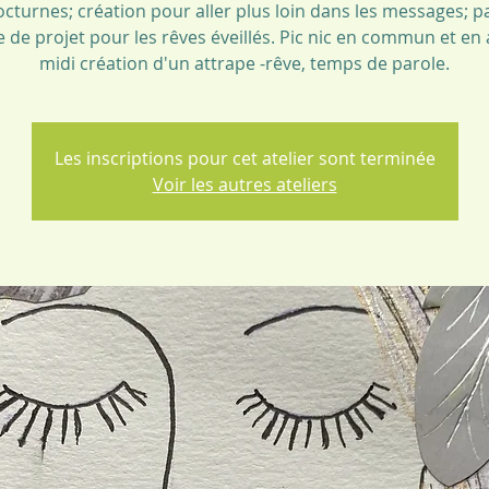
octurnes; création pour aller plus loin dans les messages; p
e de projet pour les rêves éveillés. Pic nic en commun et en
midi création d'un attrape -rêve, temps de parole.
Les inscriptions pour cet atelier sont terminée
Voir les autres ateliers