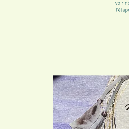
voir n
l'étap