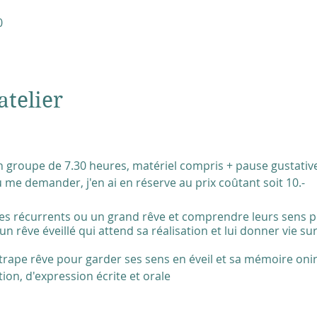
0
atelier
 en groupe de 7.30 heures, matériel compris + pause gustativ
 me demander, j'en ai en réserve au prix coûtant soit 10.-
ves récurrents ou un grand rêve et comprendre leurs sens p
n rêve éveillé qui attend sa réalisation et lui donner vie sur
trape rêve pour garder ses sens en éveil et sa mémoire onir
on, d'expression écrite et orale
lque chose à partager + eau