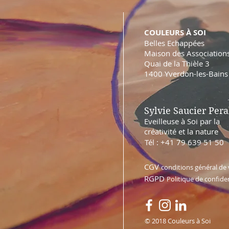
COULEURS À SOI
Belles Echappées
Maison des Association
Quai de la Thièle 3
1400 Yverdon-les-Bains
Sylvie Saucier Pera
Eveilleuse à Soi par la
créativité et la nature
Tél : +41 79 639 51 50
CGV
conditions général de
RGPD
Politique de confiden
© 2018 Couleurs à Soi