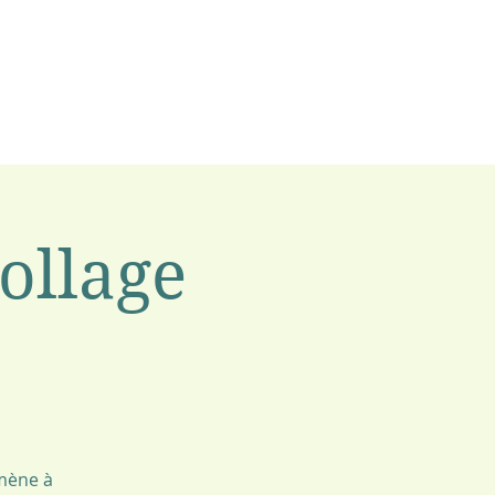
collage
amène à