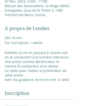
07 févr. 2024, 14:00 – 17:00
Maison des Associations, 2e étage, Belles
Echappées, Quai de la Thièle 3, 1400
Yverdon-les-Bains, Suisse
À propos de l'atelier
Dès 16 ans
Sur inscription, 1 atelier
Embellir ta vie en passant à l'action soit
en te connectant à ta lumière intérieure.
Une action comme déclencheur et
comme fil conducteur d'un atelier.
Un texte pour révéler la profondeur de
cette action
Avec ma guidance, écrire en lien à cette
action : Que veut me révéler par
exemple le verbe aimer, s'émerveiller, ...?
Inscription
Que veut-il me raconter? Propositions
d'exercices d'écriture et création d un
visuel en lien à l'action du jour.