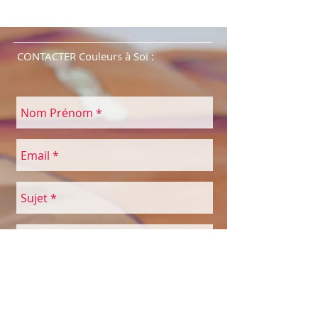
sylvie.saucier@couleursasoi.ch
Venir avec un cahier A4 à feuillles
blanche, 120 gramme la feuille minimum
CONTACTER Couleurs à Soi :
ou cahier A4 spiralé, en vente sur place
au prix coûtant de 10.-
A noter: Inscription tardive acceptée
jusqu'à 48 heures avant la date de
l'atelier
L'atelier a lieu à partir de minimum 3
personnes
CGV conditions générales de vente