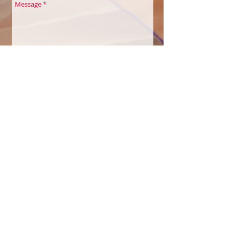
Envoyer
COULEURS À SOI
Belles Echappées
Maison des Associations
Quai de la Thièle 3
1400 Yverdon-les-Bains
Sylvie Saucier Perakis
Eveilleuse à Soi par la créativité et la
nature
Tél : +41
79 639 51 50