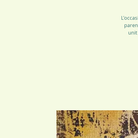
L'occas
parent
unit