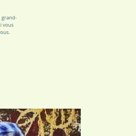
1 grand-
ui vous
vous.