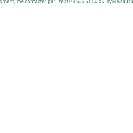
ment, me contacter par   tel: 079 639 51 50 ou  sylvie.sauc