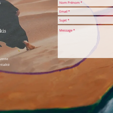
s
kis
 vente
tialité