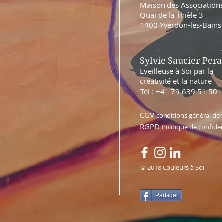
Maison des Association
Quai de la Thièle 3
1400 Yverdon-les-Bains
Sylvie Saucier Pera
Eveilleuse à Soi par la
créativité et la nature
Tél : +41 79 639 51 50
CGV
conditions général de
RGPD
Politique de confiden
© 2018 Couleurs à Soi
Partager