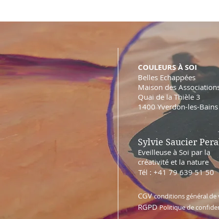
COULEURS À SOI
Belles Echappées
Maison des Association
Quai de la Thièle 3
1400 Yverdon-les-Bains
Sylvie Saucier Pera
Eveilleuse à Soi par la
créativité et la nature
Tél : +41 79 639 51 50
CGV
conditions général de
RGPD
Politique de confiden