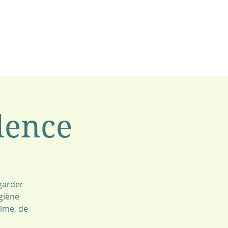
ilence
 garder
ygiène
alme, de