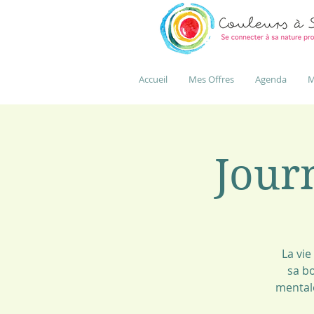
Accueil
Mes Offres
Agenda
M
Journ
La vie
sa bo
mentale