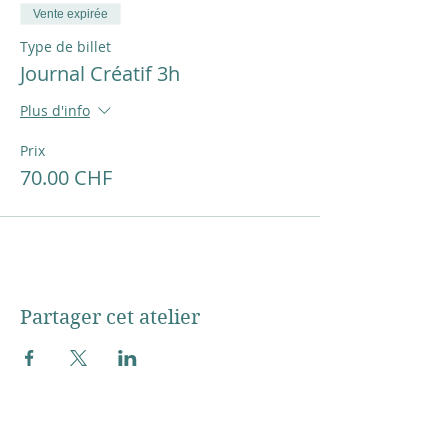
On peut s'inscrire à la série d'ateliers du
Vente expirée
Journal Créatif ou selon son choix.
Type de billet
Journal Créatif 3h
Plus d'info
CGV conditions générales de vente
Prix
70.00 CHF
Partager cet atelier