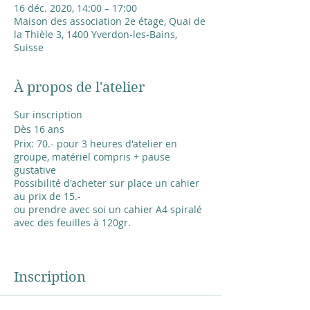
16 déc. 2020, 14:00 – 17:00
Maison des association 2e étage, Quai de
la Thièle 3, 1400 Yverdon-les-Bains,
Suisse
À propos de l'atelier
Sur inscription
Dès 16 ans
Prix: 70.- pour 3 heures d'atelier en
groupe, matériel compris + pause
gustative
Possibilité d'acheter sur place un cahier
au prix de 15.-
ou prendre avec soi un cahier A4 spiralé
avec des feuilles à 120gr.
L'atelier a lieu en petit groupe de 4-6
personnes avec les précautions d'usage:
Inscription
gel hydraulique, distance de sécurité et
masque.