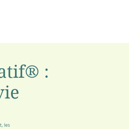
atif® :
vie
, les