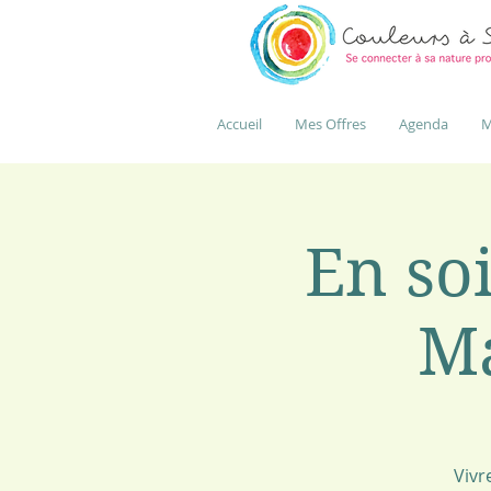
Accueil
Mes Offres
Agenda
M
En soi
Ma
Vivr