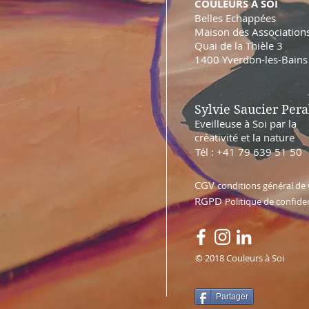
COULEURS À SOI
Belles Echappées
Maison des Association
Quai de la Thièle 3
1400 Yverdon-les-Bains
Sylvie Saucier Pera
Eveilleuse à Soi par la
créativité et la nature
Tél : +41 79 639 51 50
CGV
conditions général de
RGPD
Politique de confiden
© 2018 Couleurs à Soi
Partager