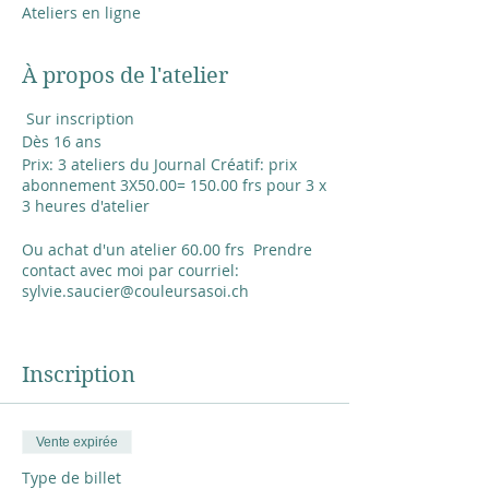
Ateliers en ligne
À propos de l'atelier
Sur inscription
Dès 16 ans
Prix: 3 ateliers du Journal Créatif: prix
abonnement 3X50.00= 150.00 frs pour 3 x
3 heures d'atelier
Ou achat d'un atelier 60.00 frs Prendre
contact avec moi par courriel:
sylvie.saucier@couleursasoi.ch
De 18 à 21heures
jeudi 3 février: "Je me choisis"
Inscription
Rencontrer son enfant intérieur: sa part
blessée et sa part joyeuse pour mieux
vivre
jeudi 3 mars: "Je me choisis".
Vente expirée
Rencontre avec son image et son corps,
Type de billet
ce merveilleux véhicule