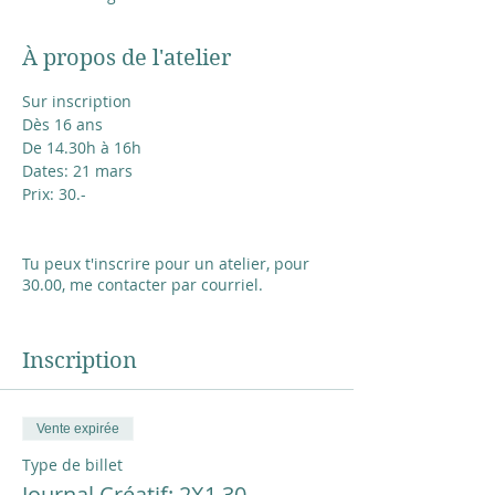
À propos de l'atelier
Sur inscription
Dès 16 ans
De 14.30h à 16h
Dates: 21 mars
Prix: 30.-
Tu peux t'inscrire pour un atelier, pour
30.00, me contacter par courriel.
48 heures avant l'atelier, tu reçois le lien
zoom et la liste du matériel spécifique s'il
Inscription
ya lieu
Matériel de base: commencer avec ce
Vente expirée
que tu as.
un cahier A4 (8.5X11 po) avec des feuilles
Type de billet
de 120gr minimum spiralé ou pas.
Journal Créatif: 2X1.30