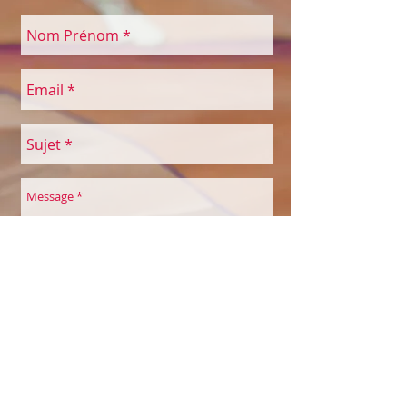
CGV conditions générales de vente
Envoyer
COULEURS À SOI