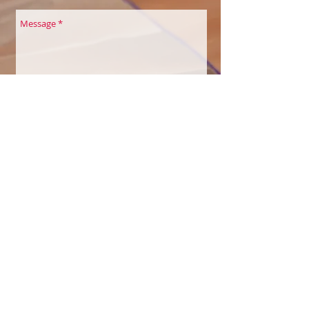
Envoyer
COULEURS À SOI
Belles Echappées
Maison des Associations
Quai de la Thièle 3
1400 Yverdon-les-Bains
Sylvie Saucier Perakis
Eveilleuse à Soi par la créativité et la
nature