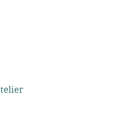
 de vente
telier