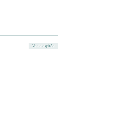
Vente expirée
t enveloppes plastique