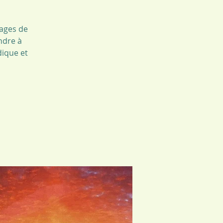
sages de
ndre à
dique et