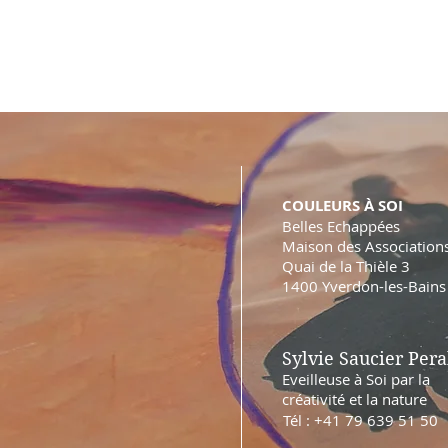
COULEURS À SOI
Belles Echappées
Maison des Association
Quai de la Thièle 3
1400 Yverdon-les-Bains
Sylvie Saucier Pera
Eveilleuse à Soi par la
créativité et la nature
Tél : +41 79 639 51 50