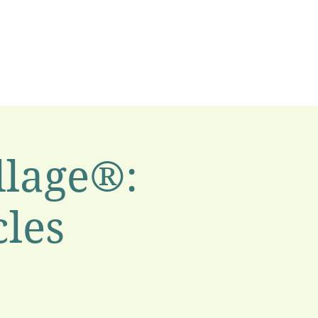
llage®:
cles