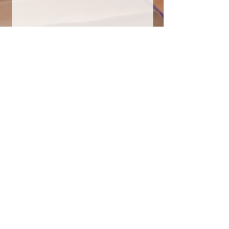
Envoyer
COULEURS À SOI
Belles Echappées
Maison des Associations
Quai de la Thièle 3
1400 Yverdon-les-Bains
Sylvie Saucier Perakis
Eveilleuse à Soi par la créativité et la
nature
Tél : +41
79 639 51 50
CGV
conditions général de vente