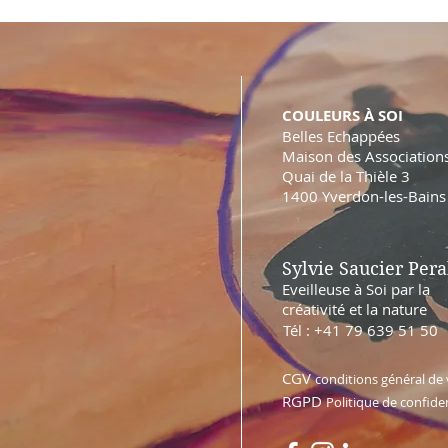
COULEURS À SOI
Belles Echappées
Maison des Association
Quai de la Thièle 3
1400 Yverdon-les-Bains
Sylvie Saucier Pera
Eveilleuse à Soi par la
créativité et la nature
Tél : +41 79 639 51 50
CGV
conditions général de
RGPD
Politique de confiden