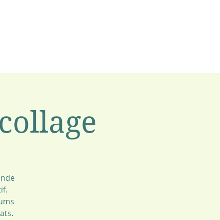
 collage
onde
if.
iums
ats.