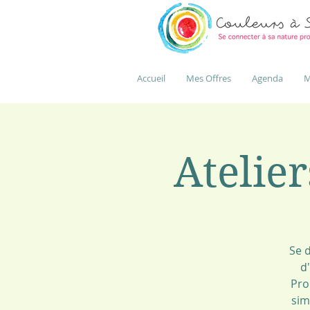
Accueil
Mes Offres
Agenda
M
Atelier
Se 
d'
Pro
sim