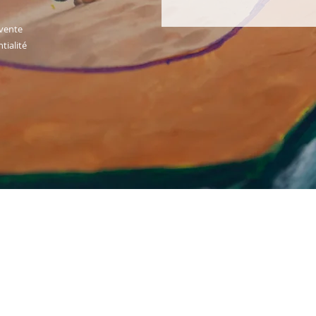
 vente
tialité