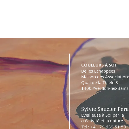
COULEURS À SOI
Belles Echappées
Maison des Association
Quai de la Thièle 3
1400 Yverdon-les-Bains
Sylvie Saucier Pera
Eveilleuse à Soi par la
créativité et la nature
Tél : +41 79 639 51 50