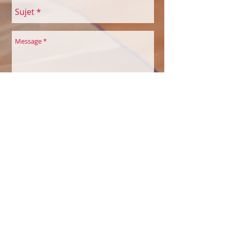
Envoyer
COULEURS À SOI
Belles Echappées
Maison des Associations
Quai de la Thièle 3
1400 Yverdon-les-Bains
Sylvie Saucier Perakis
Eveilleuse à Soi par la créativité et la