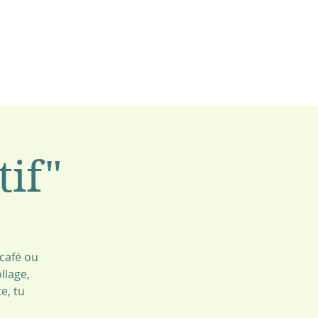
tif"
 café ou
llage,
e, tu