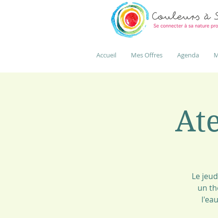
Accueil
Mes Offres
Agenda
M
Ate
Le jeud
un th
l'ea