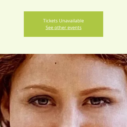
Tickets Unavailable
See other events