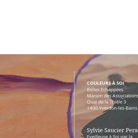
COULEURS À SOI
Belles Echappées
Maison des Association
Quai de la Thièle 3
1400 Yverdon-les-Bains
Sylvie Saucier Pera
Eveilleuse à Soi par la