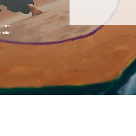
 vente
tialité