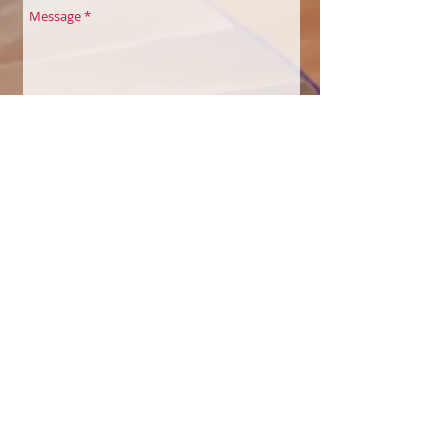
Envoyer
COULEURS À SOI
Belles Echappées
Maison des Associations
Quai de la Thièle 3
1400 Yverdon-les-Bains
Sylvie Saucier Perakis
Eveilleuse à Soi par la créativité et la
nature
Tél : +41
79 639 51 50