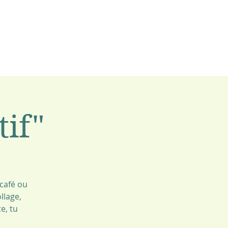
tif"
 café ou
llage,
e, tu