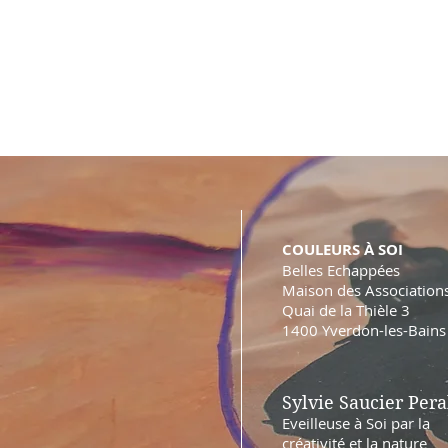
COULEURS À SOI
Belles Echappées
Maison des Association
Quai de la Thièle 3
1400 Yverdon-les-Bains
Sylvie Saucier Pera
Eveilleuse à Soi par la
créativité et la nature