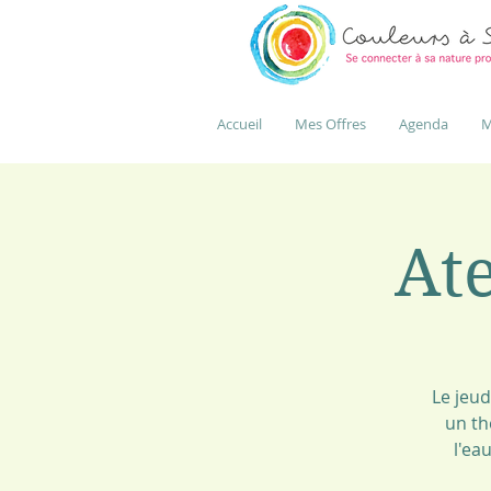
Accueil
Mes Offres
Agenda
M
Ate
Le jeud
un th
l'ea