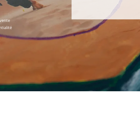
 vente
tialité