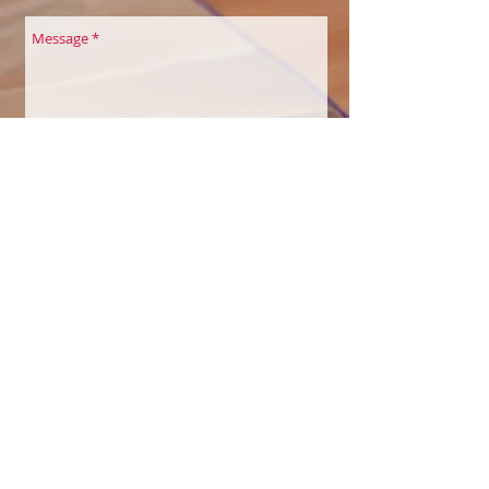
Envoyer
COULEURS À SOI
Belles Echappées
Maison des Associations
Quai de la Thièle 3
1400 Yverdon-les-Bains
Sylvie Saucier Perakis
Eveilleuse à Soi par la créativité et la
nature