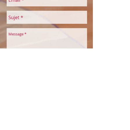
Envoyer
COULEURS À SOI
Belles Echappées
Maison des Associations
Quai de la Thièle 3
1400 Yverdon-les-Bains