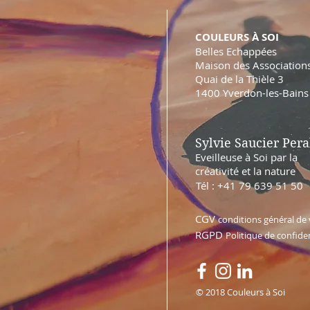
COULEURS À SOI
Belles Echappées
Maison des Association
Quai de la Thièle 3
1400 Yverdon-les-Bains
Sylvie Saucier Pera
Eveilleuse à Soi par la
créativité et la nature
Tél : +41 79 639 51 50
CGV
conditions général de
RGPD
Politique de confiden
© 2018 Couleurs à Soi