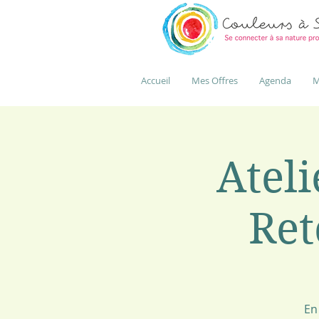
Accueil
Mes Offres
Agenda
M
Ateli
Ret
En