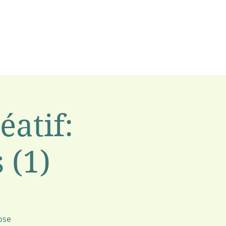
éatif:
 (1)
ose