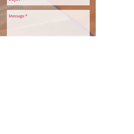
Envoyer
COULEURS À SOI
Belles Echappées
Maison des Associations
Quai de la Thièle 3
1400 Yverdon-les-Bains
Sylvie Saucier Perakis
Eveilleuse à Soi par la créativité et la
nature