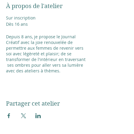
À propos de l'atelier
Sur inscription
Dès 16 ans
Depuis 8 ans, je propose le Journal
Créatif avec la joie renouvelée de
permettre aux femmes de revenir vers
soi avec légèreté et plaisir; de se
transformer de l'intérieur en traversant
ses ombres pour aller vers sa lumière
avec des ateliers à thèmes.
Le Journal Créatif est un journal intime
non conventionnel. Un chemin
d'introspection qui se vit à travers les 3
languages: l’écriture créative et non-
Partager cet atelier
linéaire, le dessin intuitif et le collage. Tu
vas aller à la rencontre de ce qui
t'habites: tes ressources et tes besoins.
Tu vas t'enrichir de tes découvertes grâce
aux diverses propositions créatives. Ton
intuition et la symbolique seront aussi de