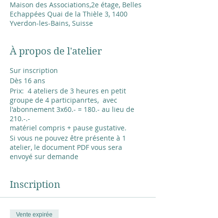
Maison des Associations,2e étage, Belles
Echappées Quai de la Thièle 3, 1400
Yverdon-les-Bains, Suisse
À propos de l'atelier
Sur inscription
Dès 16 ans
Prix: 4 ateliers de 3 heures en petit
groupe de 4 participanrtes, avec
l'abonnement 3x60.- = 180.- au lieu de
210.-.-
matériel compris + pause gustative.
Si vous ne pouvez être présente à 1
atelier, le document PDF vous sera
envoyé sur demande
Venir avec un cahier A4 à feuillles
Inscription
blanche, 120 gramme la feuille minimum
ou cahier A4 spiralé, en vente sur place
au prix coûtant de 15.-
Vente expirée