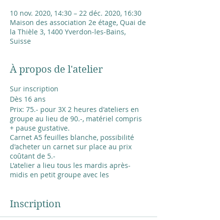
10 nov. 2020, 14:30 – 22 déc. 2020, 16:30
Maison des association 2e étage, Quai de
la Thièle 3, 1400 Yverdon-les-Bains,
Suisse
À propos de l'atelier
Sur inscription
Dès 16 ans
Prix: 75.- pour 3X 2 heures d'ateliers en
groupe au lieu de 90.-, matériel compris
+ pause gustative.
Carnet A5 feuilles blanche, possibilité
d'acheter un carnet sur place au prix
coûtant de 5.-
L'atelier a lieu tous les mardis après-
midis en petit groupe avec les
précautions d'usage en lien au Covid 19.
Inscription
Me dire les dates où vous venez: début le
3 novembre, fin le 15 décembre 2020.