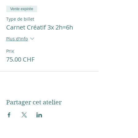
Prendre contact avec moi :
sylvie.saucier@couleursasoi.ch ou au 079
Vente expirée
639 51 50
Type de billet
Carnet Créatif 3x 2h=6h
CGV conditions générales de vente
Plus d'info
Prix
75.00 CHF
Partager cet atelier